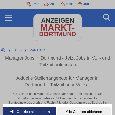
Event
Auto
Immo
Job
ANZEIGEN
MARKT-
DORTMUND
❯
JOBS
❯
MANAGER
Manager Jobs in Dortmund - Jetzt Jobs in Voll- und
Teilzeit entdecken
Aktuelle Stellenangebote für Manager in
Dortmund – Teilzeit oder Vollzeit
Sie suchen nach Manager Jobs in Dortmund? Bei uns finden Sie
aktuelle Stellenangebote in Vollzeit und Teilzeit – ideal für
Berufseinsteiger, erfahrene Fachkräfte oder Quereinsteiger. Egal ob im
Büro, vor Ort oder remote: Entdecken Sie jetzt neue Chancen in Ihrer
Alle Cookies akzeptieren
Alle Cookies ablehnen
Region und bewerben Sie sich direkt auf passende Manager-Stellen in