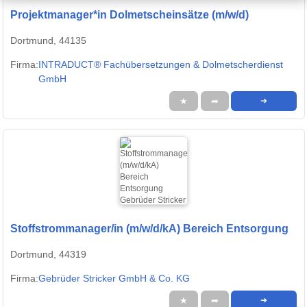
Projektmanager*in Dolmetscheinsätze (m/w/d)
Dortmund, 44135
Firma:
INTRADUCT® Fachübersetzungen & Dolmetscherdienst
GmbH
★
➦
➜
Stoffstrommanager/in (m/w/d/kA) Bereich Entsorgung
Dortmund, 44319
Firma:
Gebrüder Stricker GmbH & Co. KG
★
➦
➜