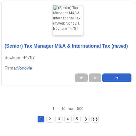
(Senior) Tax Manager M&A & International Tax (m/w/d)
Bochum, 44787
Firma:
Vonovia
★
➦
➜
1 - 10 von 500
1
2
3
4
5
❯
❯❯