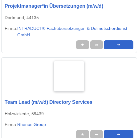
Projektmanager*in Übersetzungen (m/w/d)
Dortmund, 44135
Firma:
INTRADUCT® Fachübersetzungen & Dolmetscherdienst
GmbH
★
➦
➜
Team Lead (m/w/d) Directory Services
Holzwickede, 59439
Firma:
Rhenus Group
★
➦
➜