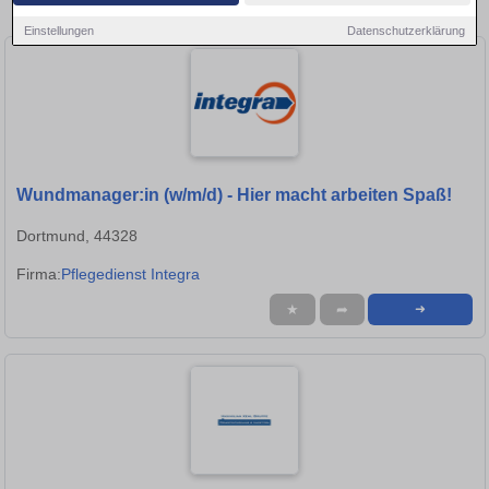
Dortmund!
Einstellungen
Datenschutzerklärung
Wundmanager:in (w/m/d) - Hier macht arbeiten Spaß!
Dortmund, 44328
Firma:
Pflegedienst Integra
★
➦
➜