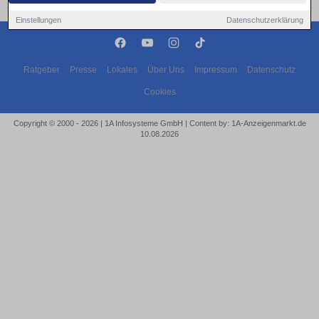
Einstellungen
Datenschutzerklärung
Ratgeber
Presse
Lokales
Über Uns
Impressum
Datenschutz
Cookies
Copyright © 2000 - 2026 | 1A Infosysteme GmbH | Content by: 1A-Anzeigenmarkt.de
10.08.2026