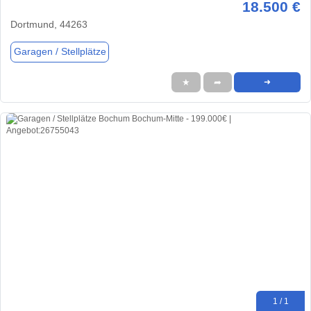
18.500 €
Dortmund, 44263
Garagen / Stellplätze
★
➦
➜
1 / 1