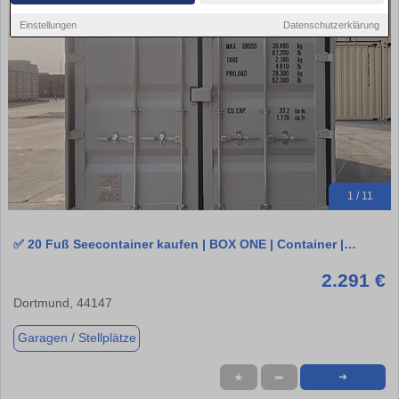
Einstellungen
Datenschutzerklärung
1 / 11
✅ 20 Fuß Seecontainer kaufen | BOX ONE | Container |…
2.291 €
Dortmund, 44147
Garagen / Stellplätze
★
➦
➜