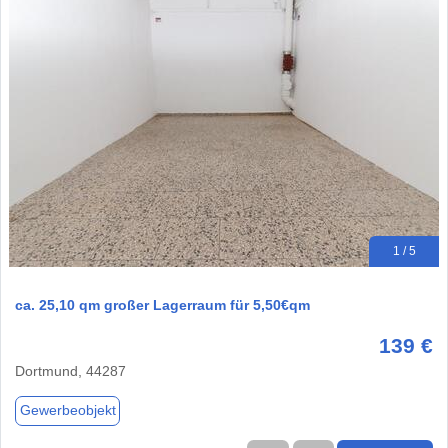
1 / 5
ca. 25,10 qm großer Lagerraum für 5,50€qm
139 €
Dortmund, 44287
Gewerbeobjekt