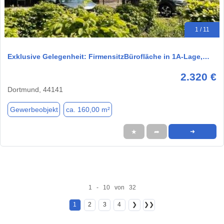
1 / 11
Exklusive Gelegenheit: FirmensitzBürofläche in 1A-Lage,…
2.320 €
Dortmund, 44141
Gewerbeobjekt
ca. 160,00 m²
★
➦
➜
1 - 10 von 32
1
2
3
4
❯
❯❯