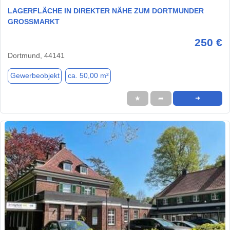
LAGERFLÄCHE IN DIREKTER NÄHE ZUM DORTMUNDER
GROSSMARKT
250 €
Dortmund, 44141
Gewerbeobjekt
ca. 50,00 m²
★
➦
➜