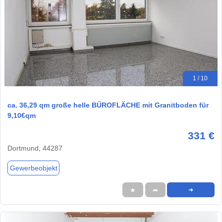
1 / 10
ca. 36,29 qm große helle BÜROFLÄCHE mit Granitboden für
9,10€qm
331 €
Dortmund, 44287
Gewerbeobjekt
★
➦
➜