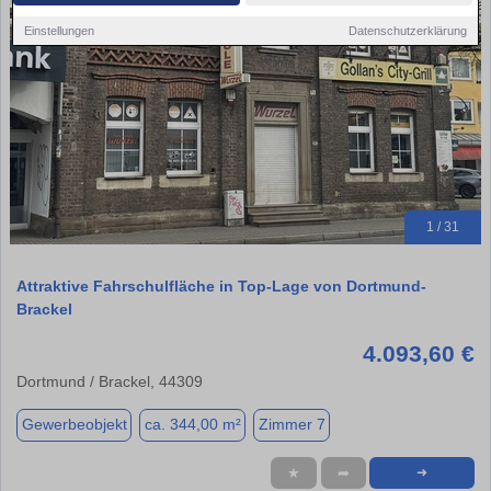
Einstellungen
Datenschutzerklärung
1 / 31
Attraktive Fahrschulfläche in Top-Lage von Dortmund-
Brackel
4.093,60 €
Dortmund / Brackel, 44309
Gewerbeobjekt
ca. 344,00 m²
Zimmer 7
★
➦
➜