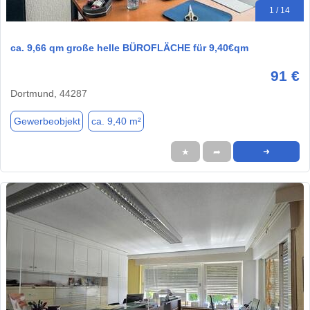
1 / 14
ca. 9,66 qm große helle BÜROFLÄCHE für 9,40€qm
91 €
Dortmund, 44287
Gewerbeobjekt
ca. 9,40 m²
★
➦
➜