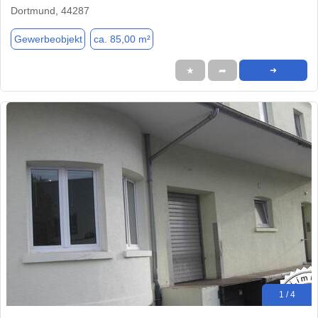
Dortmund, 44287
Gewerbeobjekt
ca. 85,00 m²
★
➦
➜
1 / 4