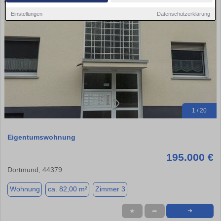
Einstellungen
Datenschutzerklärung
1 / 20
Eigentumswohnung
195.000 €
Dortmund, 44379
Wohnung
ca. 82,00 m²
Zimmer 3
★
➦
➜