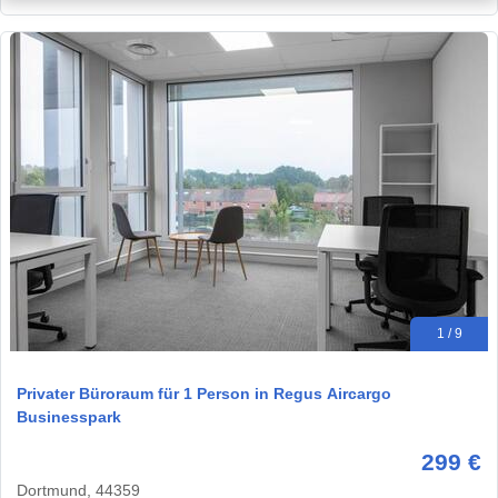
1 / 9
Privater Büroraum für 1 Person in Regus Aircargo
Businesspark
299 €
Dortmund, 44359