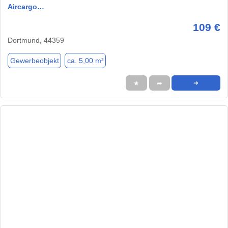
Aircargo…
109 €
Dortmund, 44359
Gewerbeobjekt
ca. 5,00 m²
★
➦
➜