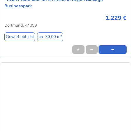
Businesspark
1.229 €
Dortmund, 44359
Gewerbeobjekt
ca. 30,00 m²
★
➦
➜