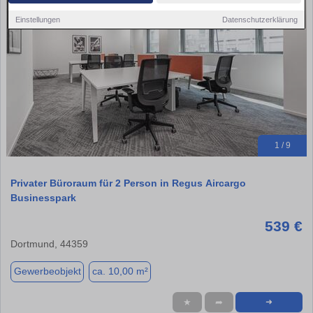
Einstellungen
Datenschutzerklärung
1 / 9
Privater Büroraum für 2 Person in Regus Aircargo
Businesspark
539 €
Dortmund, 44359
Gewerbeobjekt
ca. 10,00 m²
★
➦
➜