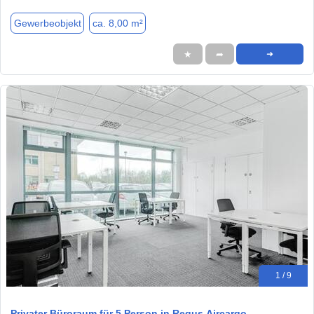
Gewerbeobjekt
ca. 8,00 m²
★
➦
➜
1 / 9
Privater Büroraum für 5 Person in Regus Aircargo