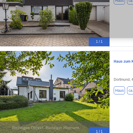
Haus
ca
1 / 1
Haus zum K
Dortmund, 
Haus
ca
1 / 1