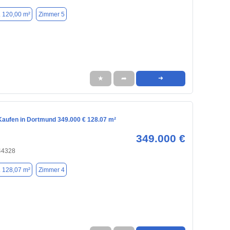
. 120,00 m²
Zimmer 5
★
➦
➜
aufen in Dortmund 349.000 € 128.07 m²
349.000 €
44328
. 128,07 m²
Zimmer 4