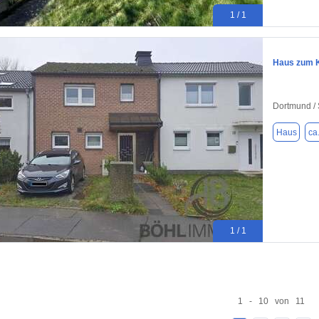
1 / 1
Haus zum K
Dortmund / 
Haus
ca
1 / 1
1 - 10 von 11