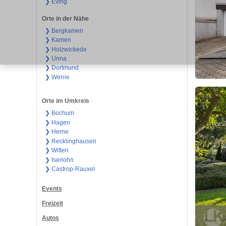
❯ Eving
Orte in der Nähe
❯ Bergkamen
❯ Kamen
❯ Holzwickede
❯ Unna
❯ Dortmund
❯ Werne
Orte im Umkreis
❯ Bochum
❯ Hagen
❯ Herne
❯ Recklinghausen
❯ Witten
❯ Iserlohn
❯ Castrop-Rauxel
Events
Freizeit
Autos