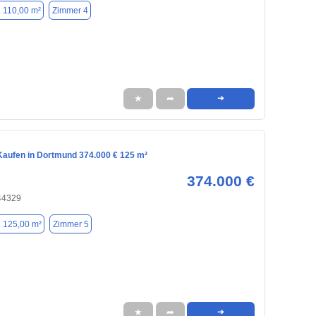
. 110,00 m²
Zimmer 4
★
➦
➜
aufen in Dortmund 374.000 € 125 m²
374.000 €
44329
. 125,00 m²
Zimmer 5
★
➦
➜