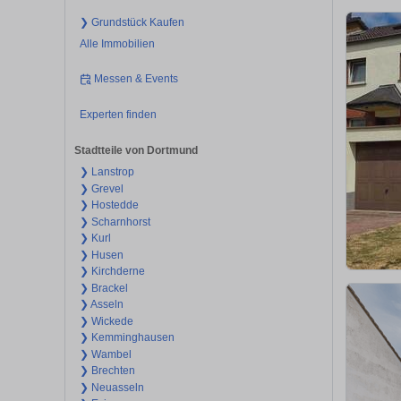
❯ Grundstück Kaufen
Alle Immobilien
Messen & Events
Experten finden
Stadtteile von Dortmund
❯ Lanstrop
❯ Grevel
❯ Hostedde
❯ Scharnhorst
❯ Kurl
❯ Husen
❯ Kirchderne
❯ Brackel
❯ Asseln
❯ Wickede
❯ Kemminghausen
❯ Wambel
❯ Brechten
❯ Neuasseln