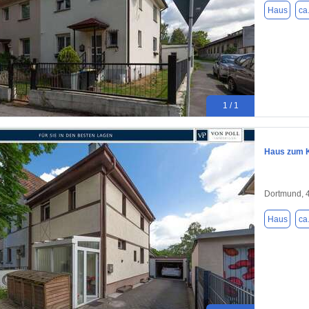
Haus
ca
1 / 1
Haus zum K
Dortmund, 
Haus
ca