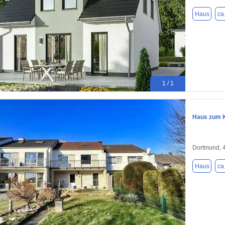
Haus
ca
1 / 1
Haus zum K
Dortmund, 
Haus
ca