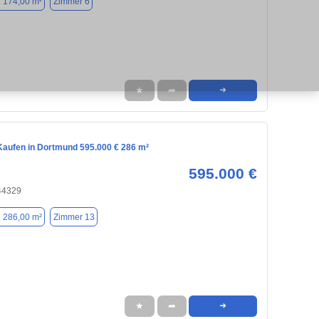
. 174,00 m²
Zimmer 6
★
➦
➜
aufen in Dortmund 595.000 € 286 m²
595.000 €
44329
. 286,00 m²
Zimmer 13
★
➦
➜