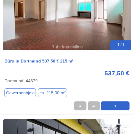
1 / 1
Büro in Dortmund 537,50 € 215 m²
537,50 €
Dortmund, 44379
Gewerbeobjekt
ca. 215,00 m²
★
➦
➜