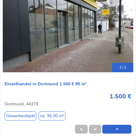
1 / 1
Einzelhandel in Dortmund 1.500 € 95 m²
1.500 €
Dortmund, 44379
Gewerbeobjekt
ca. 95,00 m²
★
➦
➜