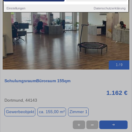
Einstellungen
Datenschutzerklärung
1 / 9
SchulungsraumBüroraum 155qm
1.162 €
Dortmund, 44143
Gewerbeobjekt
ca. 155,00 m²
Zimmer 1
★
➦
➜