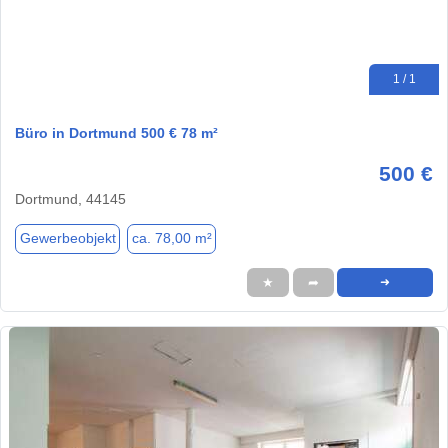
1 / 1
Büro in Dortmund 500 € 78 m²
500 €
Dortmund, 44145
Gewerbeobjekt
ca. 78,00 m²
★
➦
➜