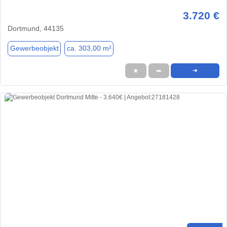
3.720 €
Dortmund, 44135
Gewerbeobjekt
ca. 303,00 m²
★
➦
➜