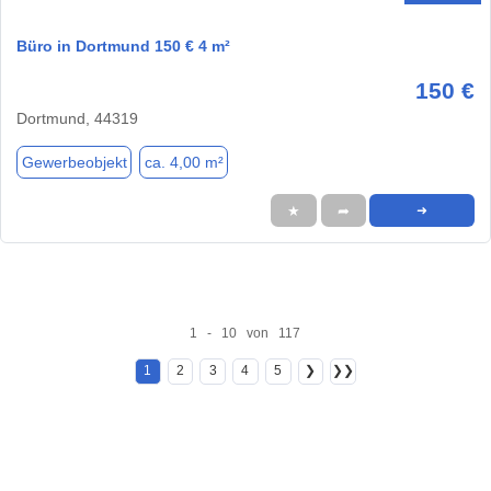
Büro in Dortmund 150 € 4 m²
150 €
Dortmund, 44319
Gewerbeobjekt
ca. 4,00 m²
★
➦
➜
1 - 10 von 117
1
2
3
4
5
❯
❯❯