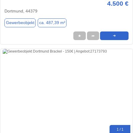
4.500 €
Dortmund, 44379
Gewerbeobjekt
ca. 487,39 m²
★
➦
➜
1 / 1