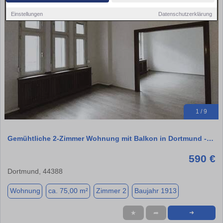
Einstellungen
Datenschutzerklärung
1 / 9
Gemühtliche 2-Zimmer Wohnung mit Balkon in Dortmund -…
590 €
Dortmund, 44388
Wohnung
ca. 75,00 m²
Zimmer 2
Baujahr 1913
★
➦
➜