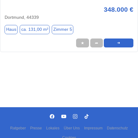
348.000 €
Dortmund, 44339
Haus
ca. 131,00 m²
Zimmer 5
★
➦
➜
Ratgeber
Presse
Lokales
Über Uns
Impressum
Datenschutz
Cookies