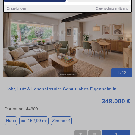
Einstellungen
Datenschutzerklärung
1 / 12
Licht, Luft & Lebensfreude: Gemütliches Eigenheim in…
348.000 €
Dortmund, 44309
Haus
ca. 152,00 m²
Zimmer 4
★
➦
➜