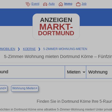
Event
Auto
Immo
Job
ANZEIGEN
MARKT-
DORTMUND
MMOBILIEN
❯
KOERNE
❯
5-ZIMMER-WOHNUNG-MIETEN
5-Zimmer-Wohnung mieten Dortmund Körne – Fünfzi
×
×
und
Wohnung Mieten
Finden Sie in Dortmund Körne Ihre 5-Ra
möchten in Dortmund Körne eine attraktive 5-Zimmer-Wohnung mieten! Unter pri