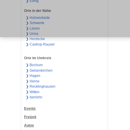
❯ Eving
Orte in der Nähe
❯ Holzwickede
❯ Schwerte
❯ Lünen
❯ Unna
❯ Herdecke
❯ Castrop-Rauxel
Orte im Umkreis
❯ Bochum
❯ Gelsenkirchen
❯ Hagen
❯ Herne
❯ Recklinghausen
❯ Witten
❯ Iserlohn
Events
Freizeit
Autos