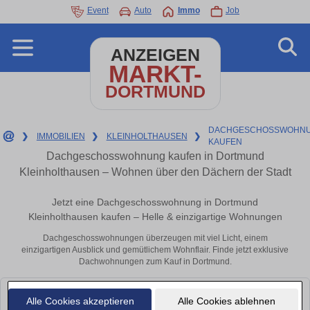
Event
Auto
Immo
Job
ANZEIGEN
MARKT-
DORTMUND
DACHGESCHOSSWOHNU
❯
IMMOBILIEN
❯
KLEINHOLTHAUSEN
❯
KAUFEN
Dachgeschosswohnung kaufen in Dortmund
Kleinholthausen – Wohnen über den Dächern der Stadt
Jetzt eine Dachgeschosswohnung in Dortmund
Kleinholthausen kaufen – Helle & einzigartige Wohnungen
Dachgeschosswohnungen überzeugen mit viel Licht, einem
einzigartigen Ausblick und gemütlichem Wohnflair. Finde jetzt exklusive
Dachwohnungen zum Kauf in Dortmund.
Leider konnten wir derzeit keine passenden Objekte finden. Schauen Sie
Alle Cookies akzeptieren
Alle Cookies ablehnen
bald wieder vorbei!