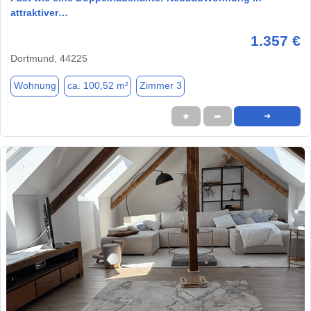
attraktiver…
1.357 €
Dortmund, 44225
Wohnung
ca. 100,52 m²
Zimmer 3
★
➦
➜