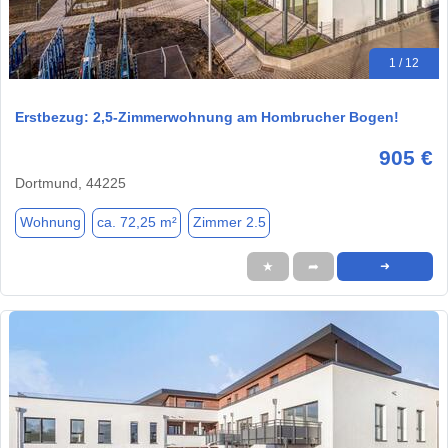
1 / 12
Erstbezug: 2,5-Zimmerwohnung am Hombrucher Bogen!
905 €
Dortmund, 44225
Wohnung
ca. 72,25 m²
Zimmer 2.5
★
➦
➜