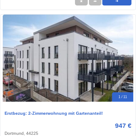
★
➦
➜
1 / 11
Erstbezug: 2-Zimmerwohnung mit Gartenanteil!
947 €
Dortmund, 44225