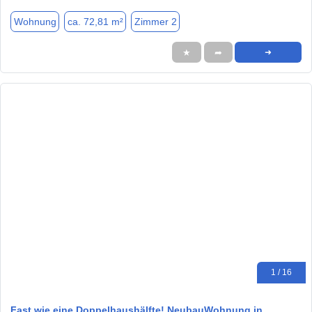
Wohnung
ca. 72,81 m²
Zimmer 2
★
➦
➜
1 / 16
Fast wie eine Doppelhaushälfte! NeubauWohnung in