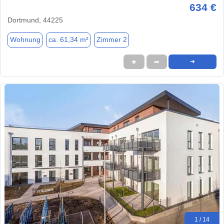
634 €
Dortmund, 44225
Wohnung
ca. 61,34 m²
Zimmer 2
★
➦
➜
1 / 14