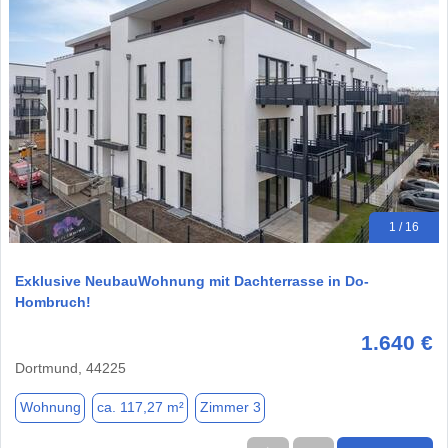
1 / 16
Exklusive NeubauWohnung mit Dachterrasse in Do-
Hombruch!
1.640 €
Dortmund, 44225
Wohnung
ca. 117,27 m²
Zimmer 3