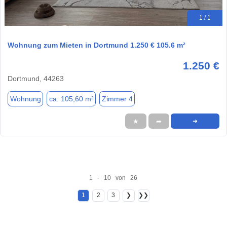
1 / 1
Wohnung zum Mieten in Dortmund 1.250 € 105.6 m²
1.250 €
Dortmund, 44263
Wohnung
ca. 105,60 m²
Zimmer 4
★
➦
➜
1 - 10 von 26
1
2
3
❯
❯❯