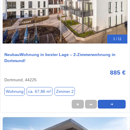
1 / 11
NeubauWohnung in bester Lage – 2-Zimmerwohnung in
Dortmund!
885 €
Dortmund, 44225
Wohnung
ca. 67,86 m²
Zimmer 2
★
➦
➜