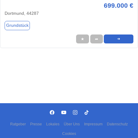
699.000 €
Dortmund, 44287
Grundstück
★
➦
➜
Ratgeber
Presse
Lokales
Über Uns
Impressum
Datenschutz
Cookies