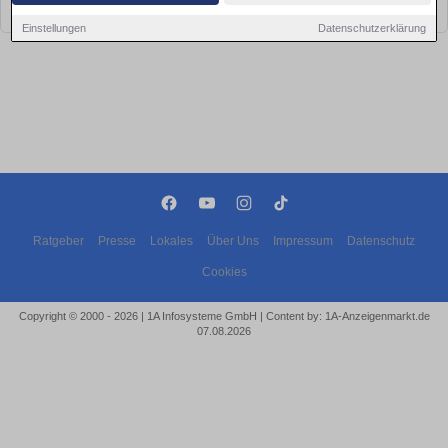
bald wieder vorbei!
Einstellungen
Datenschutzerklärung
Ratgeber
Presse
Lokales
Über Uns
Impressum
Datenschutz
Cookies
Copyright © 2000 - 2026 | 1A Infosysteme GmbH | Content by: 1A-Anzeigenmarkt.de
07.08.2026