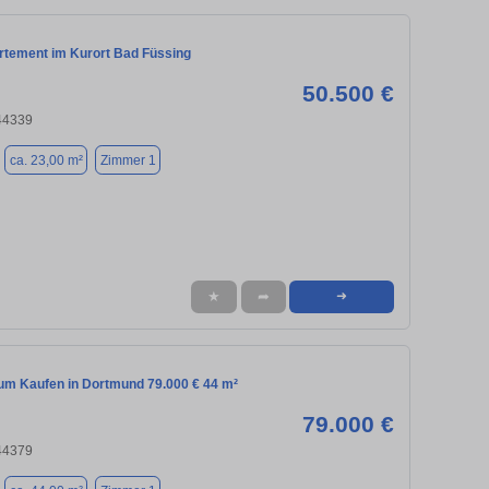
rtement im Kurort Bad Füssing
50.500 €
44339
ca. 23,00 m²
Zimmer 1
★
➦
➜
m Kaufen in Dortmund 79.000 € 44 m²
79.000 €
44379