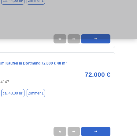
ca. 44,00 m²
Zimmer 1
★
➦
➜
m Kaufen in Dortmund 72.000 € 48 m²
72.000 €
44147
ca. 48,00 m²
Zimmer 1
★
➦
➜