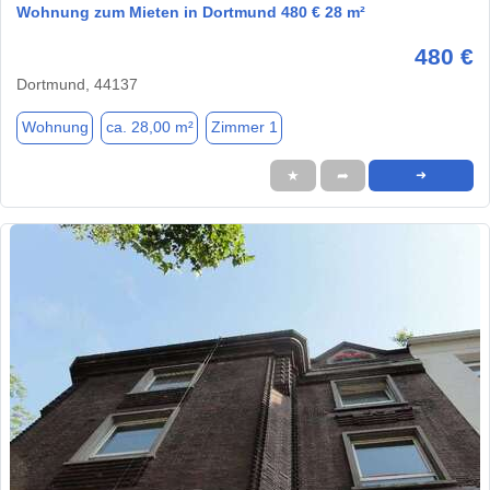
Wohnung zum Mieten in Dortmund 480 € 28 m²
480 €
Dortmund, 44137
Wohnung
ca. 28,00 m²
Zimmer 1
★
➦
➜