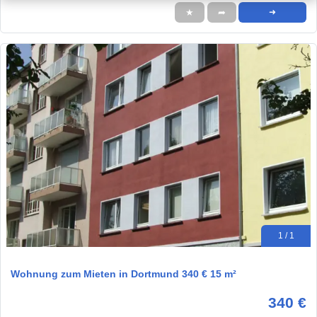
★
➦
➜
1 / 1
Wohnung zum Mieten in Dortmund 340 € 15 m²
340 €