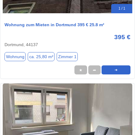
1 / 1
Wohnung zum Mieten in Dortmund 395 € 25.8 m²
395 €
Dortmund, 44137
Wohnung
ca. 25,80 m²
Zimmer 1
★
➦
➜