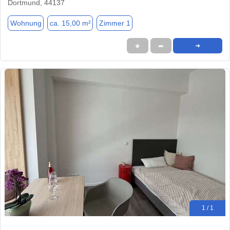
Dortmund, 44137
Wohnung
ca. 15,00 m²
Zimmer 1
★
➦
➜
1 / 1