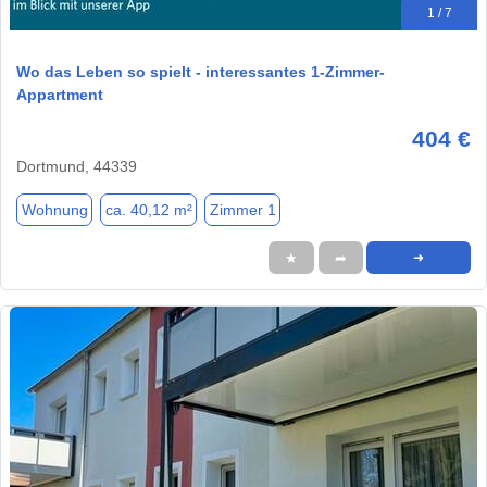
1 / 7
Wo das Leben so spielt - interessantes 1-Zimmer-
Appartment
404 €
Dortmund, 44339
Wohnung
ca. 40,12 m²
Zimmer 1
★
➦
➜