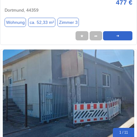
477 €
Dortmund, 44359
Wohnung
ca. 52,33 m²
Zimmer 3
★
➦
➜
1 / 11