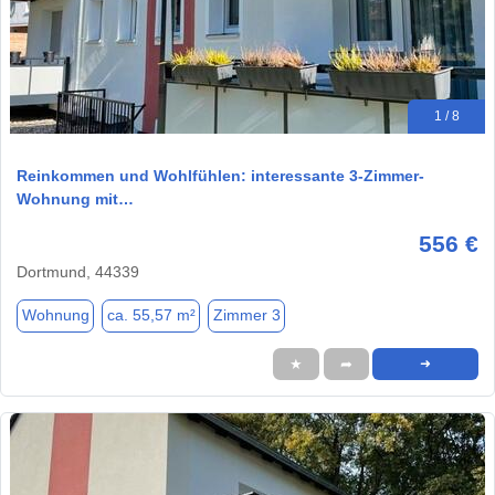
1 / 8
Reinkommen und Wohlfühlen: interessante 3-Zimmer-
Wohnung mit…
556 €
Dortmund, 44339
Wohnung
ca. 55,57 m²
Zimmer 3
★
➦
➜