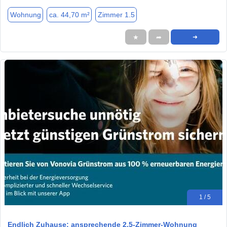
Wohnung
ca. 44,70 m²
Zimmer 1.5
★
➦
➜
1 / 5
Endlich Zuhause: ansprechende 2,5-Zimmer-Wohnung