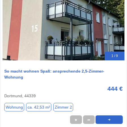
1 / 9
So macht wohnen Spaß: ansprechende 2,5-Zimmer-
Wohnung
444 €
Dortmund, 44339
Wohnung
ca. 42,53 m²
Zimmer 2
★
➦
➜