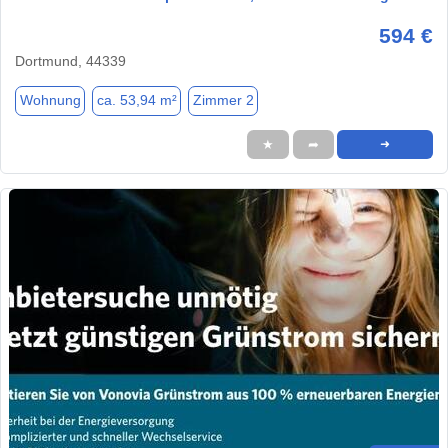
594 €
Dortmund, 44339
Wohnung
ca. 53,94 m²
Zimmer 2
★
➦
➜