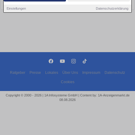
bald wieder vorbei!
Einstellungen
Datenschutzerklärung
Ratgeber
Presse
Lokales
Über Uns
Impressum
Datenschutz
Cookies
Copyright © 2000 - 2026 | 1A Infosysteme GmbH | Content by: 1A-Anzeigenmarkt.de
08.08.2026