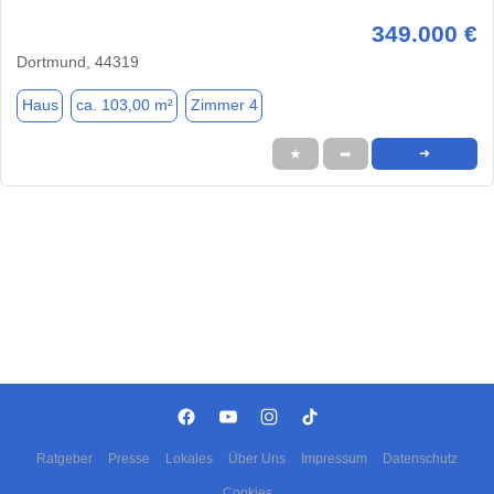
349.000 €
Dortmund, 44319
Haus
ca. 103,00 m²
Zimmer 4
★
➦
➜
Ratgeber
Presse
Lokales
Über Uns
Impressum
Datenschutz
Cookies