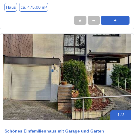
Haus
ca. 475,00 m²
★
➦
➜
1 / 3
Schönes Einfamilienhaus mit Garage und Garten