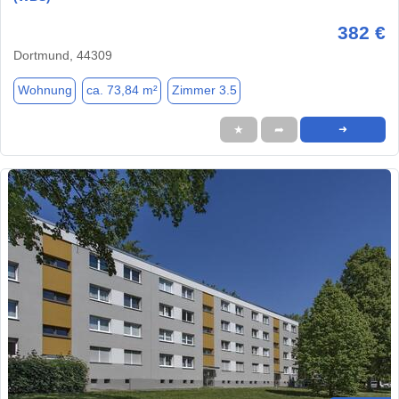
382 €
Dortmund, 44309
Wohnung
ca. 73,84 m²
Zimmer 3.5
★
➦
➜