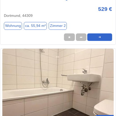
529 €
Dortmund, 44309
Wohnung
ca. 55,94 m²
Zimmer 2
★
➦
➜