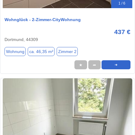
1 / 6
Wohnglück - 2-Zimmer-CityWohnung
437 €
Dortmund, 44309
Wohnung
ca. 46,35 m²
Zimmer 2
★
➦
➜