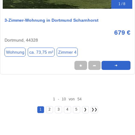
1 / 8
3-Zimmer-Wohnung in Dortmund Scharnhorst
679 €
Dortmund, 44328
Wohnung
ca. 73,75 m²
Zimmer 4
★
➦
➜
1 - 10 von 54
1
2
3
4
5
❯
❯❯