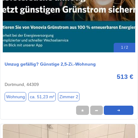
1 / 2
Umzug gefällig? Günstige 2,5-Zi.-Wohnung
513 €
Dortmund, 44309
Wohnung
ca. 51,23 m²
Zimmer 2
★
➦
➜