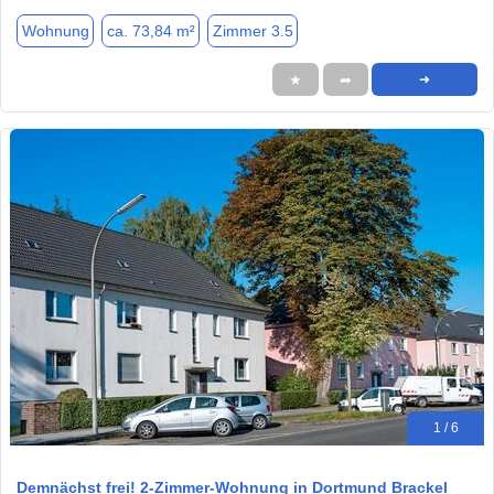
Wohnung
ca. 73,84 m²
Zimmer 3.5
★
➦
➜
1 / 6
Demnächst frei! 2-Zimmer-Wohnung in Dortmund Brackel