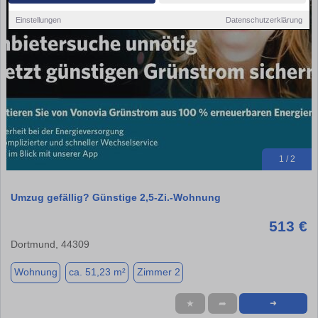
Einstellungen
Datenschutzerklärung
1 / 2
Umzug gefällig? Günstige 2,5-Zi.-Wohnung
513 €
Dortmund, 44309
Wohnung
ca. 51,23 m²
Zimmer 2
★
➦
➜