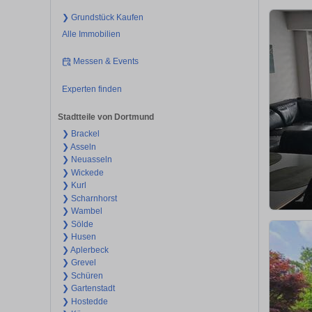
❯ Grundstück Kaufen
Alle Immobilien
Messen & Events
Experten finden
Stadtteile von Dortmund
❯ Brackel
❯ Asseln
❯ Neuasseln
❯ Wickede
❯ Kurl
❯ Scharnhorst
❯ Wambel
❯ Sölde
❯ Husen
❯ Aplerbeck
❯ Grevel
❯ Schüren
❯ Gartenstadt
❯ Hostedde