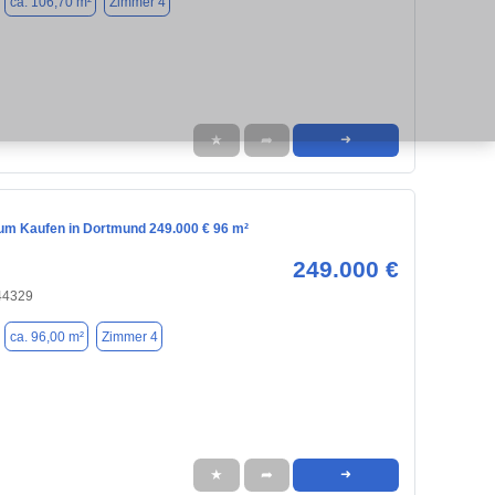
ca. 106,70 m²
Zimmer 4
★
➦
➜
m Kaufen in Dortmund 249.000 € 96 m²
249.000 €
44329
ca. 96,00 m²
Zimmer 4
★
➦
➜