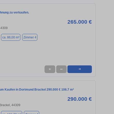
nung zu verkaufen.
265.000 €
44309
ca. 86,00 m²
Zimmer 4
★
➦
➜
m Kaufen in Dortmund Brackel 290.000 € 106.7 m²
290.000 €
Brackel, 44309