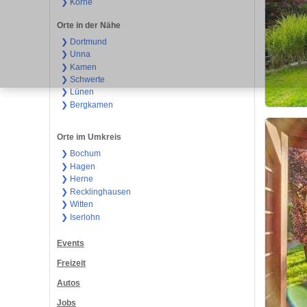
❯ Körne
Orte in der Nähe
❯ Dortmund
❯ Unna
❯ Kamen
❯ Schwerte
❯ Lünen
❯ Bergkamen
Orte im Umkreis
❯ Bochum
❯ Hagen
❯ Herne
❯ Recklinghausen
❯ Witten
❯ Iserlohn
Events
Freizeit
Autos
Jobs