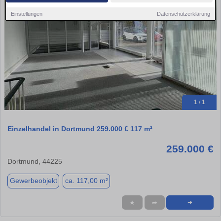
Einstellungen
Datenschutzerklärung
1 / 1
Einzelhandel in Dortmund 259.000 € 117 m²
259.000 €
Dortmund, 44225
Gewerbeobjekt
ca. 117,00 m²
★
➦
➜