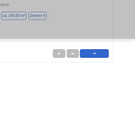
44141
ca. 165,00 m²
Zimmer 4
★
➦
➜