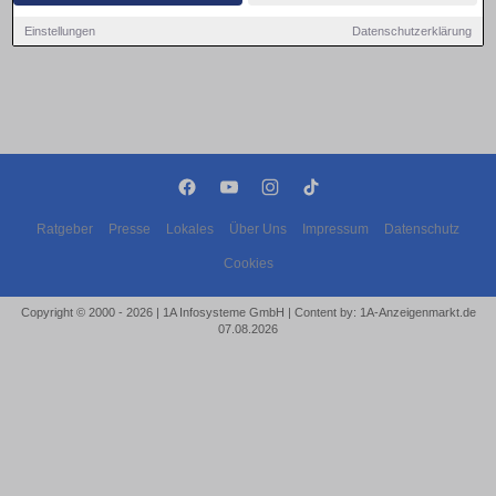
Einstellungen
Datenschutzerklärung
Ratgeber
Presse
Lokales
Über Uns
Impressum
Datenschutz
Cookies
Copyright © 2000 - 2026 | 1A Infosysteme GmbH | Content by: 1A-Anzeigenmarkt.de
07.08.2026