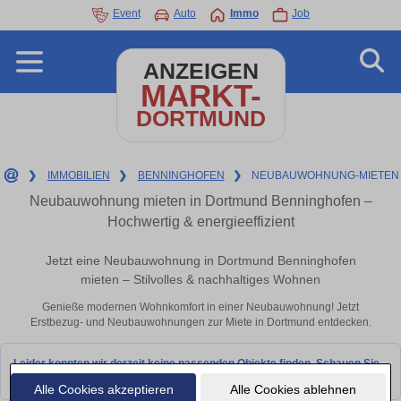
Event
Auto
Immo
Job
ANZEIGEN
MARKT-
DORTMUND
❯
IMMOBILIEN
❯
BENNINGHOFEN
❯
NEUBAUWOHNUNG-MIETEN
Neubauwohnung mieten in Dortmund Benninghofen –
Hochwertig & energieeffizient
Jetzt eine Neubauwohnung in Dortmund Benninghofen
mieten – Stilvolles & nachhaltiges Wohnen
Genieße modernen Wohnkomfort in einer Neubauwohnung! Jetzt
Erstbezug- und Neubauwohnungen zur Miete in Dortmund entdecken.
Leider konnten wir derzeit keine passenden Objekte finden. Schauen Sie
bald wieder vorbei!
Alle Cookies akzeptieren
Alle Cookies ablehnen