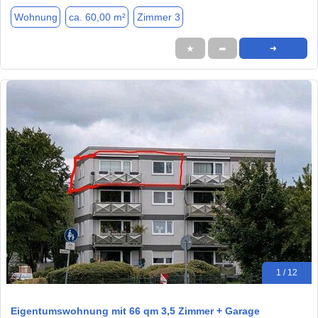
Wohnung
ca. 60,00 m²
Zimmer 3
★
➦
➜
1 / 12
Eigentumswohnung mit 66 qm 3,5 Zimmer + Garage