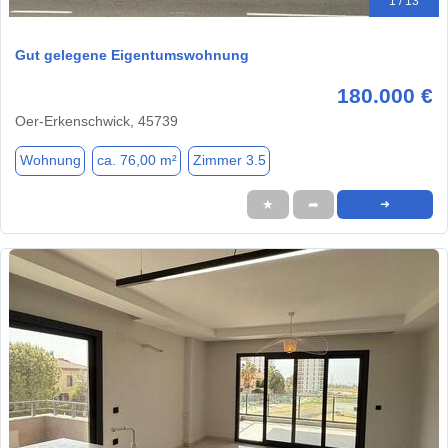
1 / 13
Gut gelegene Eigentumswohnung
180.000 €
Oer-Erkenschwick, 45739
Wohnung
ca. 76,00 m²
Zimmer 3.5
★
➦
➜