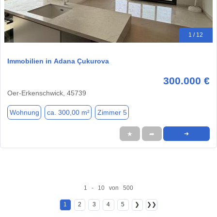
1 / 12
Immobilien in Adana Çukurova
300.000 €
Oer-Erkenschwick, 45739
Wohnung
ca. 300,00 m²
Zimmer 5
★
➦
➜
1 - 10 von 500
1
2
3
4
5
❯
❯❯