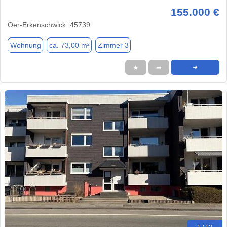
155.000 €
Oer-Erkenschwick, 45739
Wohnung
ca. 73,00 m²
Zimmer 3
★
➦
➜