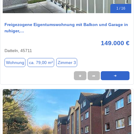
1 / 16
Freigezogene Eigentumswohnung mit Balkon und Garage in
ruhiger,…
149.000 €
Datteln, 45711
Wohnung
ca. 79,00 m²
Zimmer 3
★
➦
➜