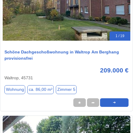
1 / 19
Schöne Dachgeschoßwohnung in Waltrop Am Berghang
provisionsfrei
209.000 €
Waltrop, 45731
Wohnung
ca. 86,00 m²
Zimmer 5
★
➦
➜