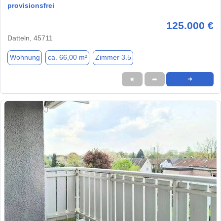
provisionsfrei
125.000 €
Datteln, 45711
Wohnung
ca. 66,00 m²
Zimmer 3.5
★
➦
➜