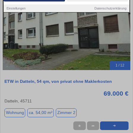
Einstellungen
Datenschutzerklärung
1 / 12
ETW in Datteln, 54 qm, von privat ohne Maklerkosten
69.000 €
Datteln, 45711
Wohnung
ca. 54,00 m²
Zimmer 2
★
➦
➜