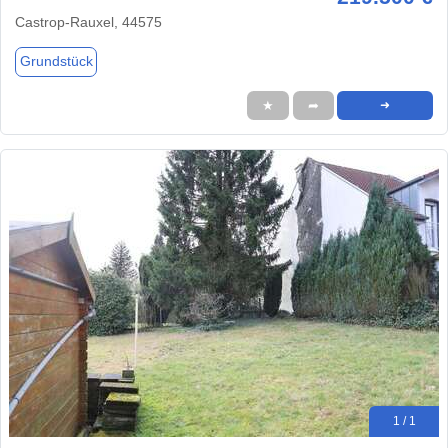
Castrop-Rauxel, 44575
Grundstück
★
➦
➜
1 / 1