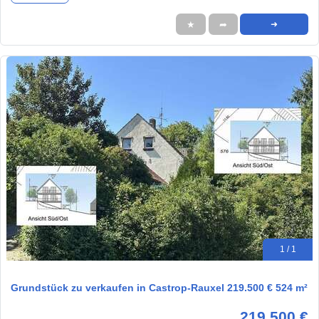
★
➦
➜
1 / 1
Grundstück zu verkaufen in Castrop-Rauxel 219.500 € 524 m²
219.500 €