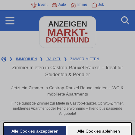
Event
Auto
Immo
Job
ANZEIGEN
MARKT-
DORTMUND
❯
IMMOBILIEN
❯
RAUXEL
❯
ZIMMER-MIETEN
Zimmer mieten in Castrop-Rauxel Rauxel – Ideal für
Studenten & Pendler
Jetzt ein Zimmer in Castrop-Rauxel Rauxel mieten – WG &
möblierte Apartments
Finde günstige Zimmer zur Miete in Castrop-Rauxel. Ob WG-Zimmer,
möbliertes Apartment oder Pendlerwohnung – hier gibt’s passende
Angebote!
Leider konnten wir derzeit keine passenden Objekte finden. Schauen Sie
Alle Cookies akzeptieren
Alle Cookies ablehnen
bald wieder vorbei!