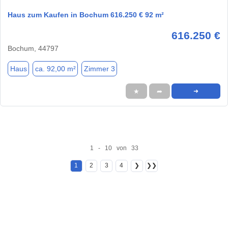
Haus zum Kaufen in Bochum 616.250 € 92 m²
616.250 €
Bochum, 44797
Haus
ca. 92,00 m²
Zimmer 3
★
➦
➜
1 - 10 von 33
1
2
3
4
❯
❯❯