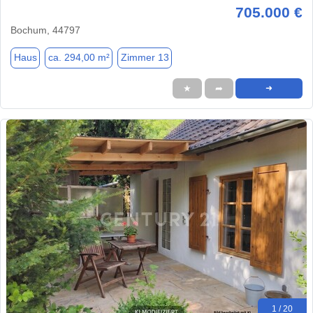
705.000 €
Bochum, 44797
Haus
ca. 294,00 m²
Zimmer 13
★
➦
➜
1 / 20