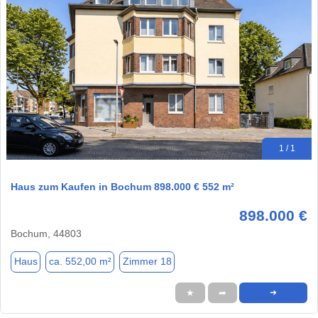
1 / 1
Haus zum Kaufen in Bochum 898.000 € 552 m²
898.000 €
Bochum, 44803
Haus
ca. 552,00 m²
Zimmer 18
★
➦
➜