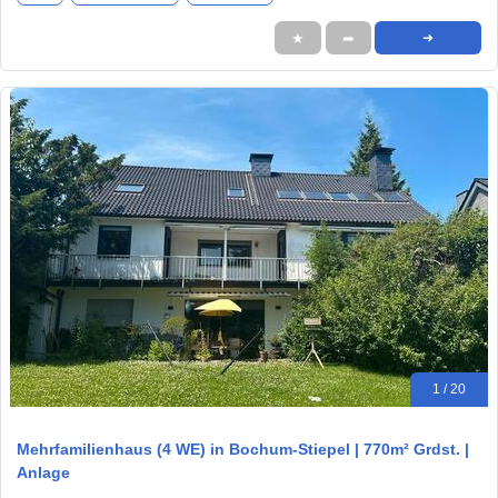
★
➦
➜
1 / 20
Mehrfamilienhaus (4 WE) in Bochum-Stiepel | 770m² Grdst. |
Anlage