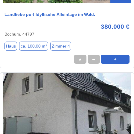
Landliebe pur! Idyllische Alleinlage im Wald.
380.000 €
Bochum, 44797
Haus
ca. 100,00 m²
Zimmer 4
★
➦
➜