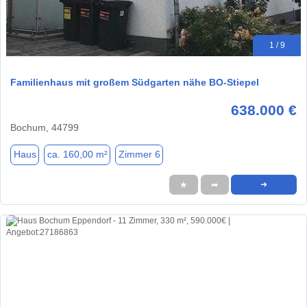
1 / 9
Familienhaus mit großem Südgarten nähe BO-Stiepel
638.000 €
Bochum, 44799
Haus
ca. 160,00 m²
Zimmer 6
★
➦
➜