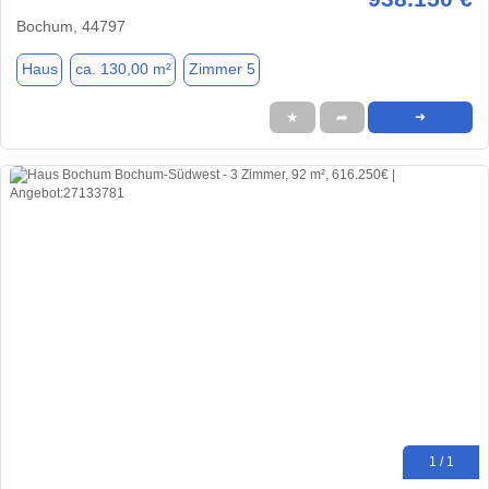
Bochum, 44797
Haus
ca. 130,00 m²
Zimmer 5
★
➦
➜
1 / 1