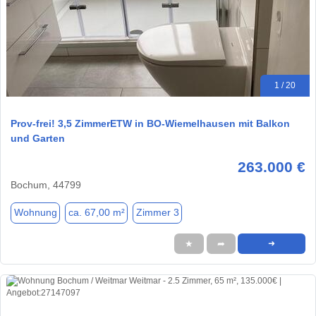
1 / 20
Prov-frei! 3,5 ZimmerETW in BO-Wiemelhausen mit Balkon
und Garten
263.000 €
Bochum, 44799
Wohnung
ca. 67,00 m²
Zimmer 3
★
➦
➜