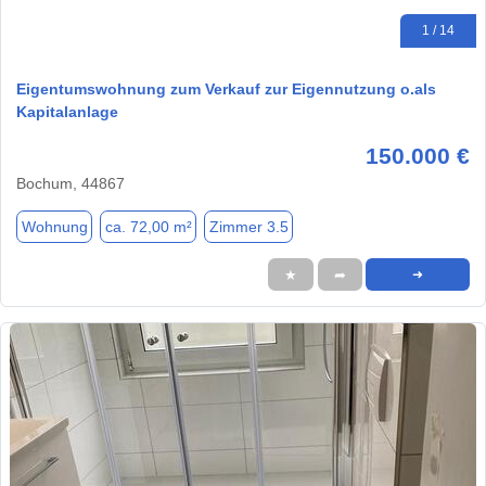
1 / 14
Eigentumswohnung zum Verkauf zur Eigennutzung o.als
Kapitalanlage
150.000 €
Bochum, 44867
Wohnung
ca. 72,00 m²
Zimmer 3.5
★
➦
➜