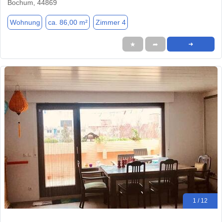
Bochum, 44869
Wohnung
ca. 86,00 m²
Zimmer 4
★
➦
➜
1 / 12