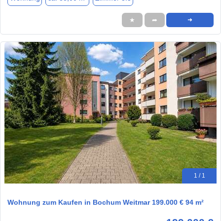
★
➦
➜
1 / 1
Wohnung zum Kaufen in Bochum Weitmar 199.000 € 94 m²