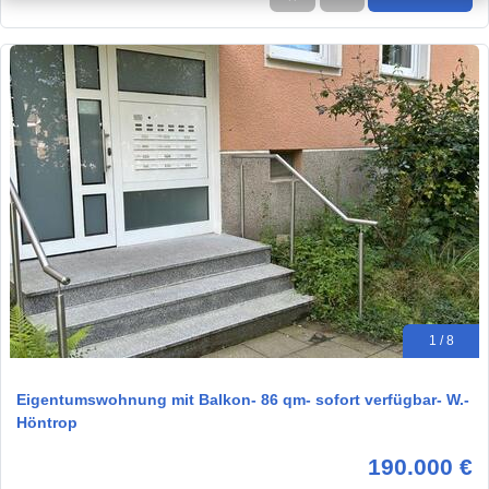
1 / 8
Eigentumswohnung mit Balkon- 86 qm- sofort verfügbar- W.-
Höntrop
190.000 €