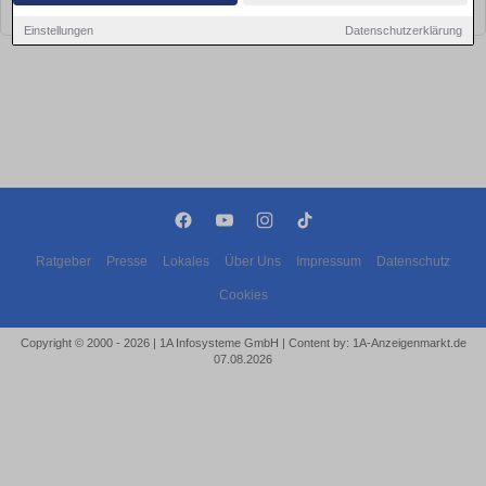
bald wieder vorbei!
Einstellungen
Datenschutzerklärung
Ratgeber
Presse
Lokales
Über Uns
Impressum
Datenschutz
Cookies
Copyright © 2000 - 2026 | 1A Infosysteme GmbH | Content by: 1A-Anzeigenmarkt.de
07.08.2026