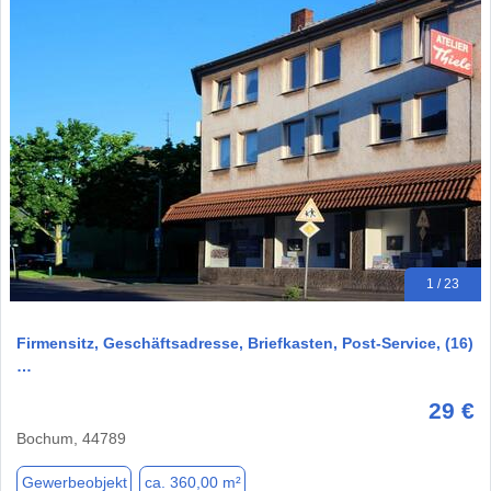
1 / 23
Firmensitz, Geschäftsadresse, Briefkasten, Post-Service, (16)
…
29 €
Bochum, 44789
Gewerbeobjekt
ca. 360,00 m²