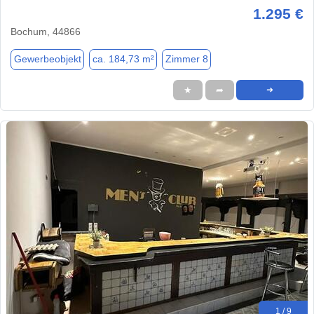
1.295 €
Bochum, 44866
Gewerbeobjekt
ca. 184,73 m²
Zimmer 8
★
➦
➜
1 / 9