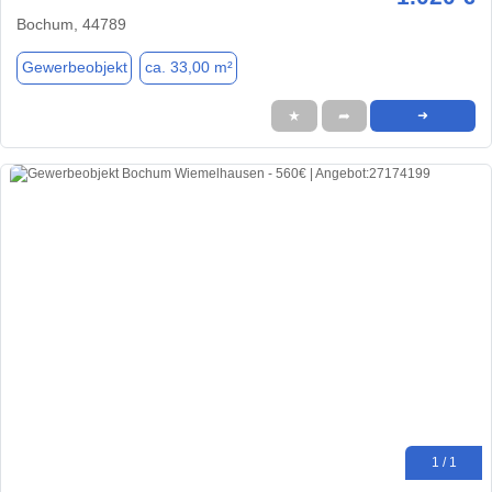
Bochum, 44789
Gewerbeobjekt
ca. 33,00 m²
★
➦
➜
1 / 1