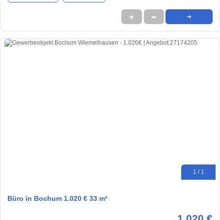
★
➦
➜
1 / 1
Büro in Bochum 1.020 € 33 m²
1.020 €