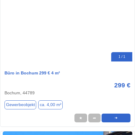
1 / 1
Büro in Bochum 299 € 4 m²
299 €
Bochum, 44789
Gewerbeobjekt
ca. 4,00 m²
★
➦
➜