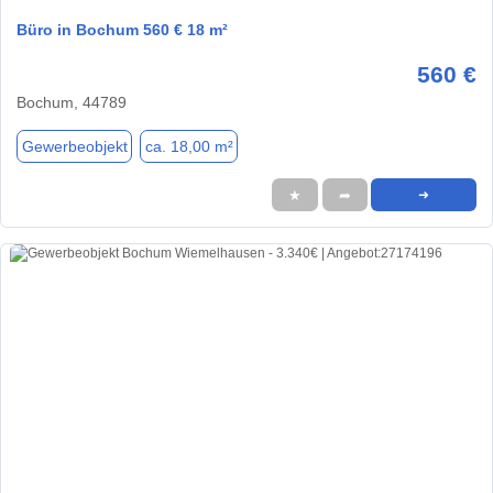
Büro in Bochum 560 € 18 m²
560 €
Bochum, 44789
Gewerbeobjekt
ca. 18,00 m²
★
➦
➜