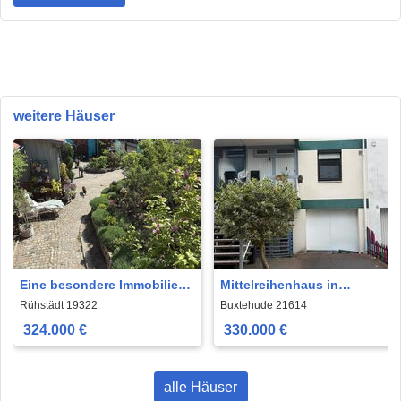
weitere Häuser
Eine besondere Immobilie
Mittelreihenhaus in
für besondere Menschen
zentraler Lage .
Rühstädt 19322
Buxtehude 21614
324.000 €
330.000 €
alle Häuser