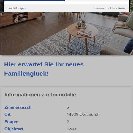
Einstellungen
Datenschutzerklärung
Hier erwartet Sie Ihr neues
Familienglück!
Informationen zur Immobilie:
Zimmeranzahl
5
Ort
44339 Dortmund
Etagen
2
Objektart
Haus