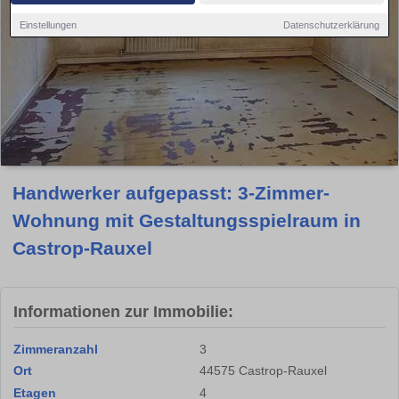
Einstellungen
Datenschutzerklärung
Handwerker aufgepasst: 3-Zimmer-
Wohnung mit Gestaltungsspielraum in
Castrop-Rauxel
Informationen zur Immobilie:
Zimmeranzahl
3
Ort
44575 Castrop-Rauxel
Etagen
4