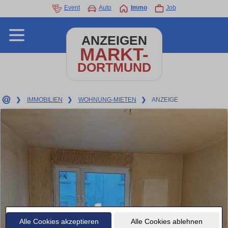
Event
Auto
Immo
Job
ANZEIGEN
MARKT-
DORTMUND
❯
IMMOBILIEN
❯
WOHNUNG-MIETEN
❯
ANZEIGE
Alle Cookies akzeptieren
Alle Cookies ablehnen