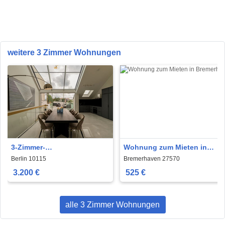
weitere 3 Zimmer Wohnungen
3-Zimmer-
Wohnung zum Mieten in
Penthousewohnung in
Bremerhaven 525 € 65 m²
Berlin 10115
Bremerhaven 27570
Berlin-Mitte
3.200 €
525 €
alle 3 Zimmer Wohnungen