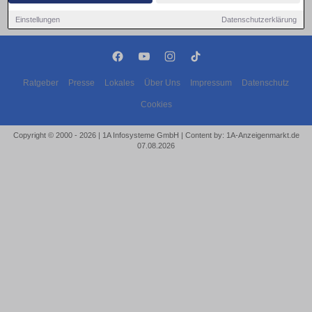
Einstellungen
Datenschutzerklärung
Ratgeber
Presse
Lokales
Über Uns
Impressum
Datenschutz
Cookies
Copyright © 2000 - 2026 | 1A Infosysteme GmbH | Content by: 1A-Anzeigenmarkt.de
07.08.2026