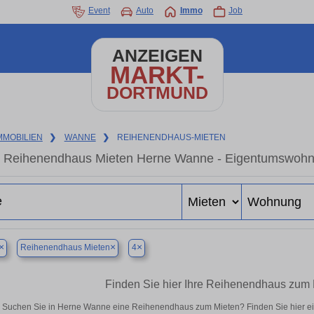
Event
Auto
Immo
Job
ANZEIGEN
MARKT-
DORTMUND
MMOBILIEN
❯
WANNE
❯
REIHENENDHAUS-MIETEN
Reihenendhaus Mieten Herne Wanne - Eigentumswohnun
×
×
×
Reihenendhaus Mieten
4
Finden Sie hier Ihre Reihenendhaus zum
Suchen Sie in Herne Wanne eine Reihenendhaus zum Mieten? Finden Sie hier e