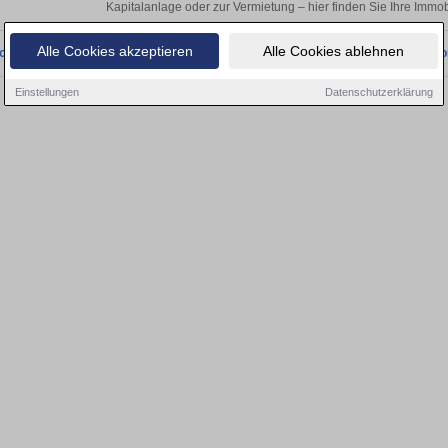
Kapitalanlage oder zur Vermietung – hier finden Sie Ihre Immo
Alle Cookies akzeptieren
Alle Cookies ablehnen
onnten wir derzeit keine passenden Objekte finden. Schauen Sie bald wieder vo
Einstellungen
Datenschutzerklärung