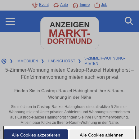
Event
Auto
Immo
Job
ANZEIGEN
MARKT-
DORTMUND
5-ZIMMER-WOHNUNG-
❯
IMMOBILIEN
❯
HABINGHORST
❯
MIETEN
5-Zimmer-Wohnung mieten Castrop-Rauxel Habinghorst –
Fünfzimmerwohnung mieten auch von privat
Finden Sie in Castrop-Rauxel Habinghorst Ihre 5-Raum-
Wohnung in der Nähe
Sie möchten in Castrop-Rauxel Habinghorst eine attraktive 5-Zimmer-
Wohnung mieten! Unter privaten Anbietern und Wohnungsunternehmen
aus Castrop-Rauxel Habinghorst finden Sie Ihre Fünfzimmerwohnung.
Mit ein paar Klicks zu Ihrer 5-Raum-Wohnung in der Nähe.
Alle Cookies akzeptieren
Alle Cookies ablehnen
Leider konnten wir derzeit keine passenden Objekte finden. Schauen Sie