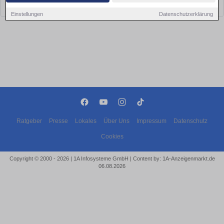
bald wieder vorbei!
Einstellungen
Datenschutzerklärung
Ratgeber
Presse
Lokales
Über Uns
Impressum
Datenschutz
Cookies
Copyright © 2000 - 2026 | 1A Infosysteme GmbH | Content by: 1A-Anzeigenmarkt.de
06.08.2026