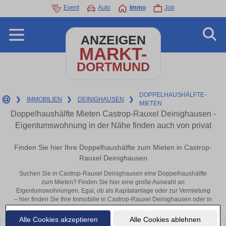
Event
Auto
Immo
Job
ANZEIGEN
MARKT-
DORTMUND
DOPPELHAUSHÄLFTE-
❯
IMMOBILIEN
❯
DEINIGHAUSEN
❯
MIETEN
Doppelhaushälfte Mieten Castrop-Rauxel Deinighausen -
Eigentumswohnung in der Nähe finden auch von privat
Finden Sie hier Ihre Doppelhaushälfte zum Mieten in Castrop-
Rauxel Deinighausen
Suchen Sie in Castrop-Rauxel Deinighausen eine Doppelhaushälfte
zum Mieten? Finden Sie hier eine große Auswahl an
Eigentumswohnungen. Egal, ob als Kapitalanlage oder zur Vermietung
– hier finden Sie Ihre Immobilie in Castrop-Rauxel Deinighausen oder in
der Nähe.
Alle Cookies akzeptieren
Alle Cookies ablehnen