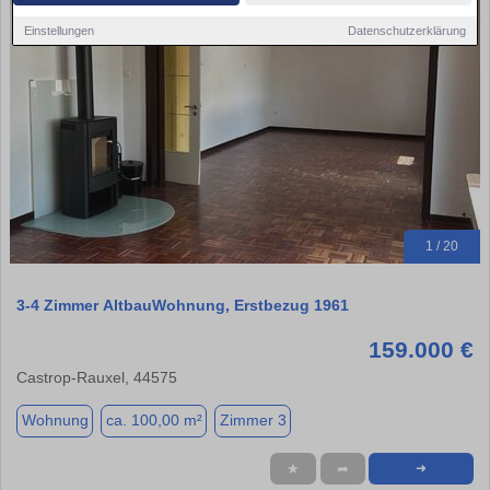
Einstellungen
Datenschutzerklärung
1 / 20
3-4 Zimmer AltbauWohnung, Erstbezug 1961
159.000 €
Castrop-Rauxel, 44575
Wohnung
ca. 100,00 m²
Zimmer 3
★
➦
➜