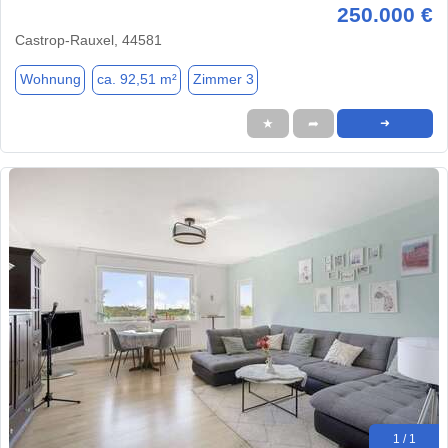
250.000 €
Castrop-Rauxel, 44581
Wohnung
ca. 92,51 m²
Zimmer 3
★
➦
➜
1 / 1