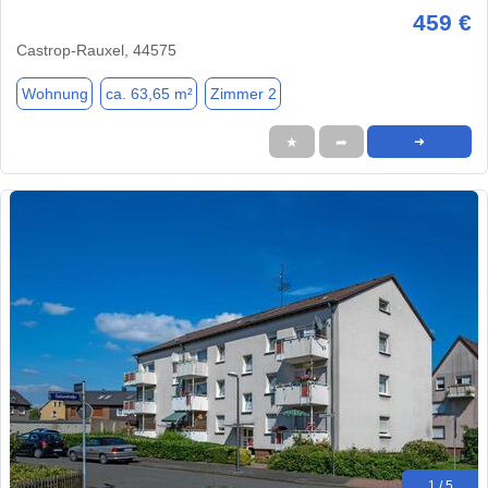
459 €
Castrop-Rauxel, 44575
Wohnung
ca. 63,65 m²
Zimmer 2
★
➦
➜
1 / 5