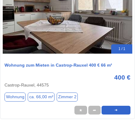
1 / 1
Wohnung zum Mieten in Castrop-Rauxel 400 € 66 m²
400 €
Castrop-Rauxel, 44575
Wohnung
ca. 66,00 m²
Zimmer 2
★
➦
➜