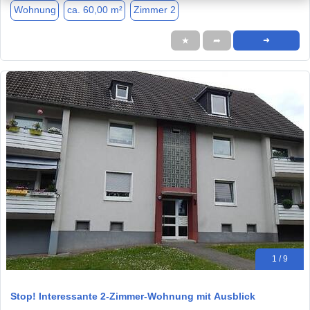
Wohnung
ca. 60,00 m²
Zimmer 2
★
➦
➜
1 / 9
Stop! Interessante 2-Zimmer-Wohnung mit Ausblick