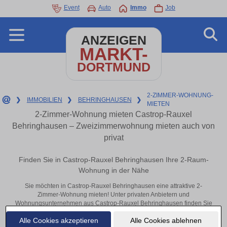
Event
Auto
Immo
Job
ANZEIGEN
MARKT-
DORTMUND
2-ZIMMER-WOHNUNG-
❯
IMMOBILIEN
❯
BEHRINGHAUSEN
❯
MIETEN
2-Zimmer-Wohnung mieten Castrop-Rauxel
Behringhausen – Zweizimmerwohnung mieten auch von
privat
Finden Sie in Castrop-Rauxel Behringhausen Ihre 2-Raum-
Wohnung in der Nähe
Sie möchten in Castrop-Rauxel Behringhausen eine attraktive 2-
Zimmer-Wohnung mieten! Unter privaten Anbietern und
Wohnungsunternehmen aus Castrop-Rauxel Behringhausen finden Sie
Ihre Zweizimmerwohnung. Mit ein paar Klicks zu Ihrer 2-Raum-
Alle Cookies akzeptieren
Alle Cookies ablehnen
Wohnung in der Nähe.