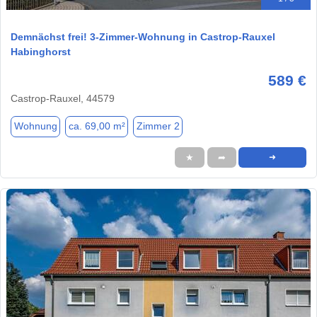
Demnächst frei! 3-Zimmer-Wohnung in Castrop-Rauxel
Habinghorst
589 €
Castrop-Rauxel, 44579
Wohnung
ca. 69,00 m²
Zimmer 2
★
➦
➜