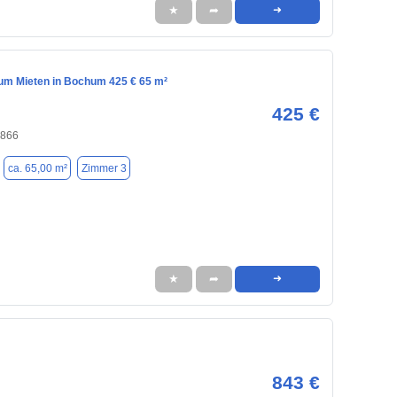
★
➦
➜
m Mieten in Bochum 425 € 65 m²
425 €
4866
ca. 65,00 m²
Zimmer 3
★
➦
➜
843 €