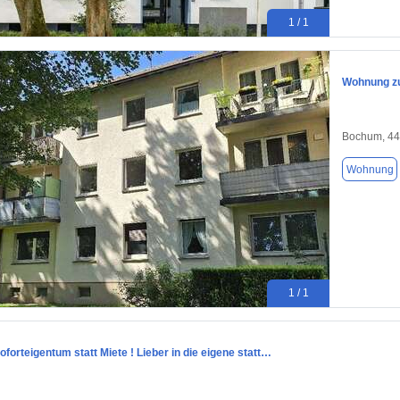
1 / 1
Wohnung zu
Bochum, 4
Wohnung
1 / 1
oforteigentum statt Miete ! Lieber in die eigene statt…