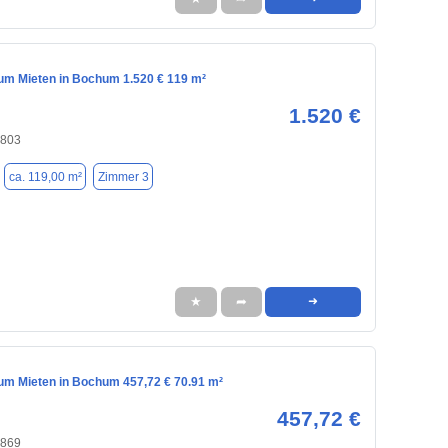
m Mieten in Bochum 1.520 € 119 m²
1.520 €
4803
ca. 119,00 m²
Zimmer 3
★
➦
➜
m Mieten in Bochum 457,72 € 70.91 m²
457,72 €
4869