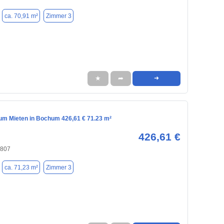
ca. 70,91 m²
Zimmer 3
★
➦
➜
m Mieten in Bochum 426,61 € 71.23 m²
426,61 €
4807
ca. 71,23 m²
Zimmer 3