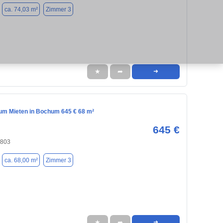
ca. 74,03 m²
Zimmer 3
★
➦
➜
m Mieten in Bochum 645 € 68 m²
645 €
4803
ca. 68,00 m²
Zimmer 3
★
➦
➜