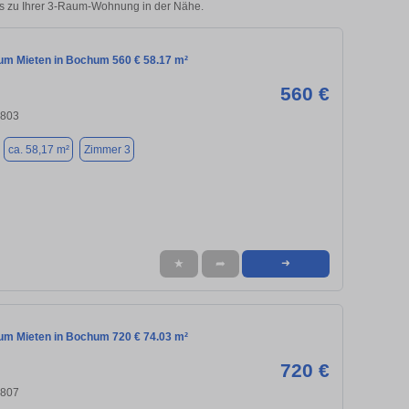
cks zu Ihrer 3-Raum-Wohnung in der Nähe.
m Mieten in Bochum 560 € 58.17 m²
560 €
4803
ca. 58,17 m²
Zimmer 3
★
➦
➜
m Mieten in Bochum 720 € 74.03 m²
720 €
4807