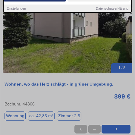
Einstellungen
Datenschutzerklärung
1 / 8
Wohnen, wo das Herz schlägt - in grüner Umgebung.
399 €
Bochum, 44866
Wohnung
ca. 42,83 m²
Zimmer 2.5
★
➦
➜