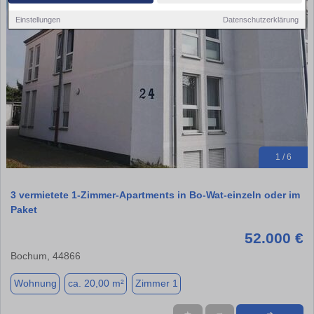
Einstellungen
Datenschutzerklärung
1 / 6
3 vermietete 1-Zimmer-Apartments in Bo-Wat-einzeln oder im
Paket
52.000 €
Bochum, 44866
Wohnung
ca. 20,00 m²
Zimmer 1