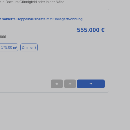
ie in Bochum Günnigfeld oder in der Nähe.
h sanierte Doppelhaushälfte mit EinliegerWohnung
555.000 €
4866
. 175,00 m²
Zimmer 8
★
➦
➜