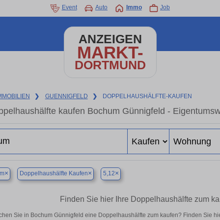
Event
Auto
Immo
Job
ANZEIGEN
MARKT-
DORTMUND
MMOBILIEN
❯
GUENNIGFELD
❯
DOPPELHAUSHÄLFTE-KAUFEN
pelhaushälfte kaufen Bochum Günnigfeld - Eigentumswo
×
×
×
um
Doppelhaushälfte Kaufen
5,12
Finden Sie hier Ihre Doppelhaushälfte zum k
chen Sie in Bochum Günnigfeld eine Doppelhaushälfte zum kaufen? Finden Sie hi